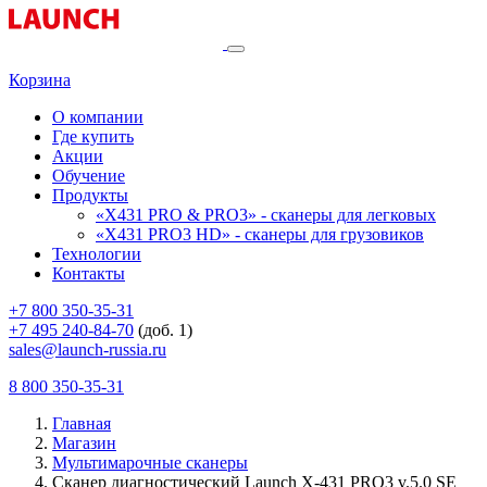
Корзина
О компании
Где купить
Акции
Обучение
Продукты
«X431 PRO & PRO3» - сканеры для легковых
«X431 PRO3 HD» - сканеры для грузовиков
Технологии
Контакты
+7 800 350-35-31
+7 495 240-84-70
(доб. 1)
sales@launch-russia.ru
8 800 350-35-31
Главная
Магазин
Мультимарочные сканеры
Сканер диагностический Launch X-431 PRO3 v.5.0 SE