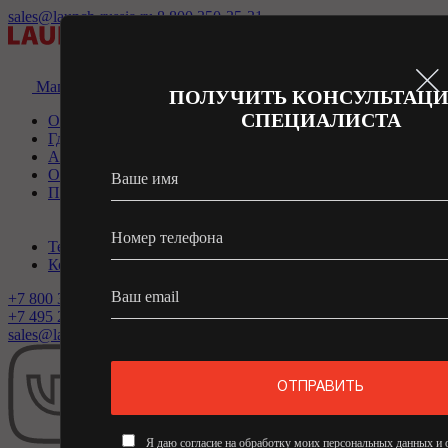
sales@launch-russia.ru
8 800 350-35-31
Магазин
ПОЛУЧИТЬ КОНСУЛЬТАЦ
СПЕЦИАЛИСТА
О компании
Где купить
Акции
Обучение
Ваше имя
Продукты
«X431 PRO & PRO3» - сканеры для легковых
«X431 PRO3 HD» - сканеры для грузовиков
Номер телефона
Технологии
Контакты
Ваш email
+7 800 350-35-31
+7 495 240-84-70
(доб. 1)
sales@launch-russia.ru
ОТПРАВИТЬ
Я даю согласие на обработку моих персональных данных и о