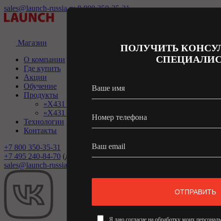
sales@launch-russia.ru
8 800 350-35-31
Магазин
ПОЛУЧИТЬ КОНСУ
СПЕЦИАЛИС
О компании
Где купить
Акции
Обучение
Ваше имя
Продукты
«X431 PRO & PRO3» - сканеры для легковых
«X431 PRO3 HD» - сканеры для грузовиков
Номер телефона
Технологии
Контакты
Ваш email
+7 800 350-35-31
+7 495 240-84-70
(доб. 1)
sales@launch-russia.ru
ОТПРАВИТЬ
Я даю согласие на обработку моих персональ