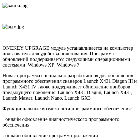
ONEKEY
UPGRAGE
модуль устанавливается на компьютер
пользователя для удобства пользования. Программа
обновлений поддерживается следующими операционными
системами:
Windows
XP
,
Windows
7.
Новая программа специально разработанная для обновления
программного обеспечения сканеров
Launch
X
431
Diagun
III
и
Launch
X
431
IV
также поддерживает обновление приборов
предыдущего поколения:
Launch
X
431
Diagun
,
Launch
X
431,
Launch
Master
,
Launch
Nano
,
Launch
GX
3
Функциональные возможности программного обеспечения:
- онлайн обновление диагностического программного
обеспечения
- онлайн обновление программ приложений