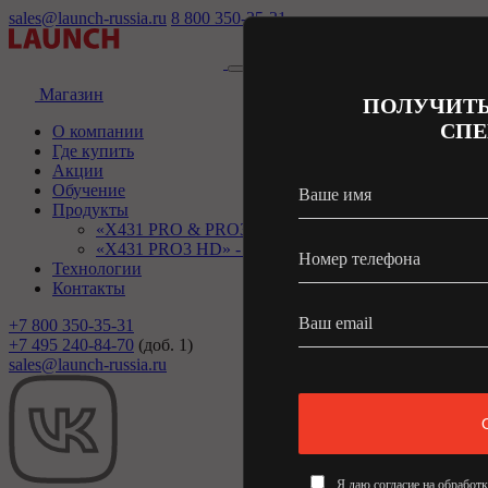
sales@launch-russia.ru
8 800 350-35-31
Магазин
ПОЛУЧИТЬ
СПЕ
О компании
Где купить
Акции
Обучение
Ваше имя
Продукты
«X431 PRO & PRO3» - сканеры для легковых
«X431 PRO3 HD» - сканеры для грузовиков
Номер телефона
Технологии
Контакты
Ваш email
+7 800 350-35-31
+7 495 240-84-70
(доб. 1)
sales@launch-russia.ru
Я даю согласие на обработ